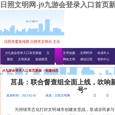
日照文明网-j9九游会登录入口首页
日照市委宣传部 日照市文明办 主办
j9九游会登录入口首页新版
文
文明创建
文明时评
未成年人
聚焦
文明风采
明播报
公益视频
道德模范
网络文明
感动日照
资料中心
j9九游会登录入口首页新版
>
创建动态
莒县：联合督查组全面上线，吹响新
号”
[]
[]
发表时间：2023-02-01
来源：日照文明网
为持续常态化打好文明城市创建攻坚战，形成全民参与、