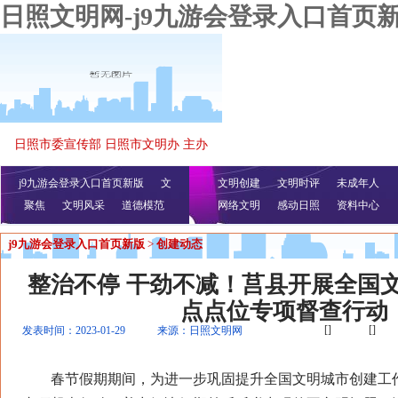
日照文明网-j9九游会登录入口首页
日照市委宣传部 日照市文明办 主办
j9九游会登录入口首页新版
文
文明创建
文明时评
未成年人
聚焦
文明风采
明播报
公益视频
道德模范
网络文明
感动日照
资料中心
j9九游会登录入口首页新版
>
创建动态
整治不停 干劲不减！莒县开展全国
点点位专项督查行动
[]
[]
发表时间：2023-01-29
来源：日照文明网
春节假期期间，为进一步巩固提升全国文明城市创建工作成