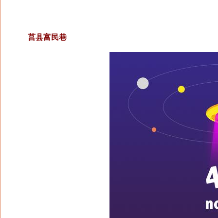
莒县富民巷