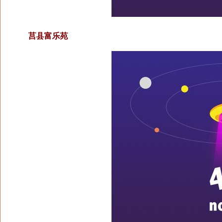
莒县富乐苑