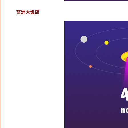
莒洲大饭店