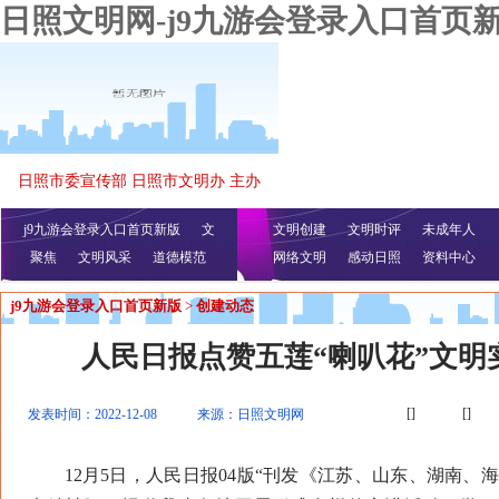
日照文明网-j9九游会登录入口首页
日照市委宣传部 日照市文明办 主办
j9九游会登录入口首页新版
文
文明创建
文明时评
未成年人
聚焦
文明风采
明播报
公益视频
道德模范
网络文明
感动日照
资料中心
j9九游会登录入口首页新版
>
创建动态
人民日报点赞五莲“喇叭花”文明
[]
[]
发表时间：2022-12-08
来源：日照文明网
12月5日，人民日报04版“刊发《江苏、山东、湖南、海