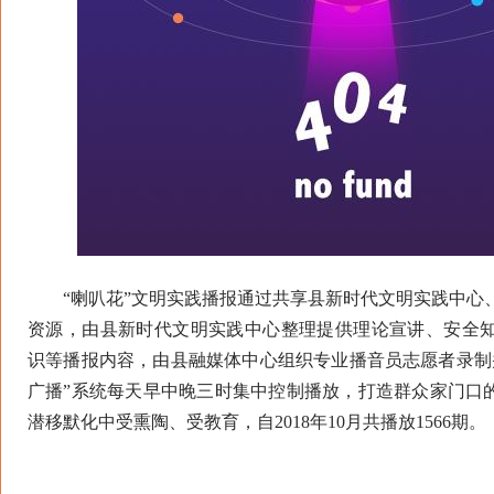
“喇叭花”文明实践播报通过共享县新时代文明实践中心
资源，由县新时代文明实践中心整理提供理论宣讲、安全
识等播报内容，由县融媒体中心组织专业播音员志愿者录制
广播”系统每天早中晚三时集中控制播放，打造群众家门口的
潜移默化中受熏陶、受教育，自2018年10月共播放1566期。
（人