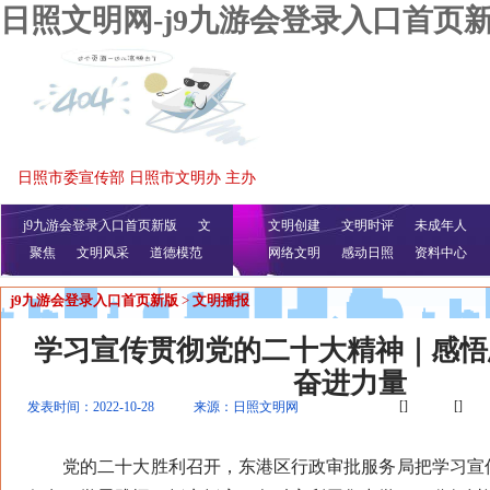
日照文明网-j9九游会登录入口首页
日照市委宣传部 日照市文明办 主办
j9九游会登录入口首页新版
文
文明创建
文明时评
未成年人
聚焦
文明风采
明播报
公益视频
道德模范
网络文明
感动日照
资料中心
j9九游会登录入口首页新版
>
文明播报
学习宣传贯彻党的二十大精神｜感悟
奋进力量
[]
[]
发表时间：2022-10-28
来源：日照文明网
党的二十大胜利召开，东港区行政审批服务局把学习宣传