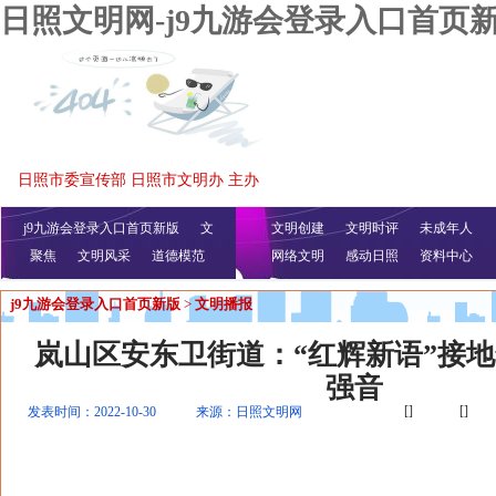
日照文明网-j9九游会登录入口首页
日照市委宣传部 日照市文明办 主办
j9九游会登录入口首页新版
文
文明创建
文明时评
未成年人
聚焦
文明风采
明播报
公益视频
道德模范
网络文明
感动日照
资料中心
j9九游会登录入口首页新版
>
文明播报
岚山区安东卫街道：“红辉新语”接地
强音
[]
[]
发表时间：2022-10-30
来源：日照文明网
宣