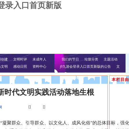
会登录入口首页新版
明创建
文明时评
未成年人
我们的节日
垃圾分类
主题活动
络文明
感动日照
资料中心
j9九游会登录入口首页新版的公告
文
明行动
本栏目由
新时代文明实践活动落地生根
[]
[]
网
凝聚群众、引导群众、以文化人、成风化俗”的总体目标，强化