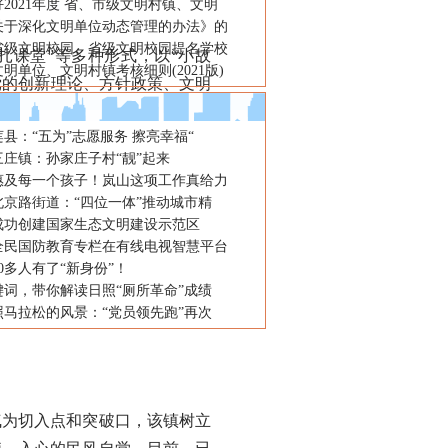
2021年度 省、市级文明村镇、文明
关于深化文明单位动态管理的办法》的
省级文明校园、省级文明校园提名学校
课堂”等多种形式，以“小故
明单位、文明村镇考核细则(2021版)
传党的创新理论、方针政策、文明
县：“五为”志愿服务 擦亮幸福“
三庄镇：孙家庄子村“靓”起来
惠及每一个孩子！岚山这项工作真给力
北京路街道：“四位一体”推动城市精
成功创建国家生态文明建设示范区
全民国防教育专栏在有线电视智慧平台
00多人有了“新身份”！
键词，带你解读日照“厕所革命”成绩
日照马拉松的风景：“党员领先跑”再次
为切入点和突破口，该镇树立