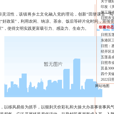
关于做好
印发《
第三届
活性，该镇将乡土文化融入党的理论，创新“田埂课堂”“马扎
日照市文
解读“好政策”，利用农闲、纳凉、茶余、饭后等碎片化时间，宣
创建动态
家”，使得文明实践更富吸引力、感染力、生命力。
日照五莲
东港区
日照：
经开区
五莲县
日照市
莒县30
四个关
2022
网站地图
以移风易俗为抓手，以狠刹天价彩礼和大操大办喜事丧事风气