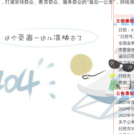
，打通宣传群众、教育群众、服务群众的“最后一公里”，持续
文明播报
日照：4
“日照号
全国金
市委宣
诚信日照
学习宣
国家级
日照市
贯彻二
公告通知
2021
2020
2022
关于公布
日照市2