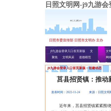
日照文明网-j9九游
日照市委宣传部 日照市文明办 主办
j9九游会登录入口首页新版
文
文
聚焦
文明风采
明播报
公益视频
道德模范
网
j9九游会登录入口首页新版
>
创建动态
莒县招贤镇：推动
发表时间：2022-11-24
来源：日照文明
近年来，莒县招贤镇紧紧围绕“