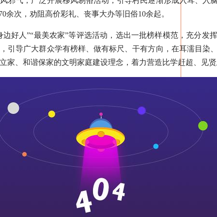
歪风邪气，广泛开展移风易俗活动，引导村民逐渐形成入耳、入
70余次，劝阻高价彩礼、丧事大办等旧俗10余起。
边好人”“最美农家”等评选活动，选出一批榜样模范，充分发
人，引导广大群众学有榜样、做有标尺、干有方向，在耳濡目染
立家、和谐保家的文明家庭建设理念，着力营造比学赶超、见贤