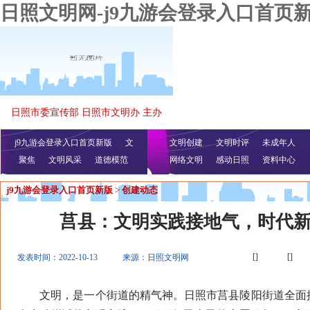
日照文明网-j9九游会登录入口首页
日照市委宣传部 日照市文明办 主办
j9九游会登录入口首页新版
文
文明创建
文明时评
未成年人
聚焦
文明风采
明播报
公益视频
道德模范
网络文明
感动日照
资料中心
j9九游会登录入口首页新版
>
创建动态
莒县：文明实践接地气，时代
[]
[]
发表时间：2022-10-13
来源：日照文明网
文明，是一个街道的精气神。日照市莒县陵阳街道全面推