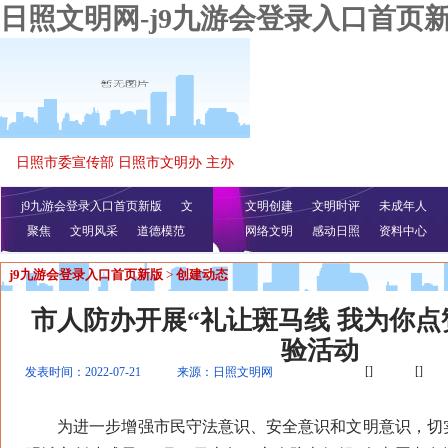
日照文明网-j9九游会登录入口首页
日照市委宣传部 日照市文明办 主办
j9九游会登录入口首页新版
文
文明创建
文明时评
未成年人
聚焦
文明风采
明播报
公益视频
道德模范
网络文明
感动日照
资料中心
j9九游会登录入口首页新版
>
创建动态
市人防办开展“礼让斑马线 我为你点
验活动
[]
[]
发表时间：2022-07-21
来源：日照文明网
为进一步增强市民守法意识、安全意识和文明意识，切实