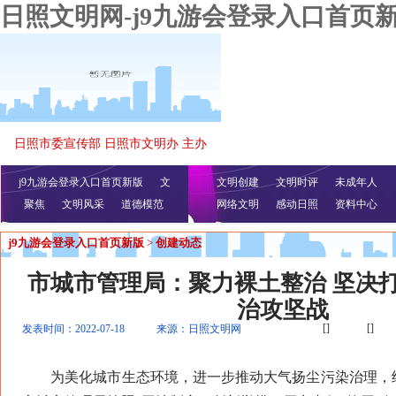
日照文明网-j9九游会登录入口首页
日照市委宣传部 日照市文明办 主办
j9九游会登录入口首页新版
文
文明创建
文明时评
未成年人
聚焦
文明风采
明播报
公益视频
道德模范
网络文明
感动日照
资料中心
j9九游会登录入口首页新版
>
创建动态
市城市管理局：聚力裸土整治 坚决
治攻坚战
[]
[]
发表时间：2022-07-18
来源：日照文明网
为美化城市生态环境，进一步推动大气扬尘污染治理，结