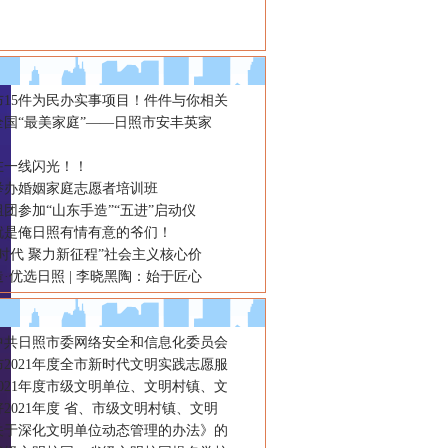
布15件为民办实事项目！件件与你相关
年全国“最美家庭”——日照市安丰英家
在一线闪光！！
举办婚姻家庭志愿者培训班
团参加“山东手造”“五进”启动仪
就是俺日照有情有意的爷们！
时代 聚力新征程”社会主义核心价
·优选日照 | 李晓黑陶：始于匠心
年中共日照市委网络安全和信息化委员会
2021年度全市新时代文明实践志愿服
021年度市级文明单位、文明村镇、文
2021年度 省、市级文明村镇、文明
关于深化文明单位动态管理的办法》的