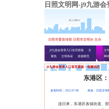
日照文明网-j9九游
日照市委宣传部 日照市文明办 主办
j9九游会登录入口首页新版
文
文
聚焦
文明风采
明播报
公益视频
道德模范
网
j9九游会登录入口首页新版
>
创建动态
东港区：
发表时间：2022-07-08
来源：日照文明
连日来，东港区各镇街道、部门