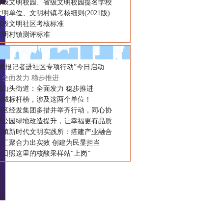
省级文明校园、省级文明校园提名学校
明单位、文明村镇考核细则(2021版)
省级文明社区考核标准
文明村镇测评标准
“党报记者进社区专项行动”今日启动
：全面发力 稳步推进
岚山头街道：全面发力 稳步推进
创城标杆榜，涉及这两个单位！
开区经发集团多措并举齐行动，同心协
进公园绿地改造提升，让幸福更有品质
庄镇新时代文明实践所：搭建产业融合
：汇聚合力出实效 创建为民显担当
！日照这里的核酸采样站“上岗”