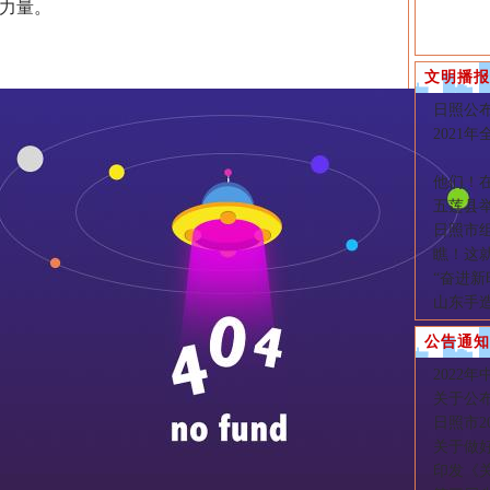
力量。
文明播报
日照公
2021
他们！
五莲县
日照市组
瞧！这
“奋进新
山东手造
公告通知
2022
关于公布
日照市2
关于做好
印发《