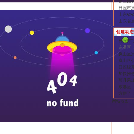
第三届
日照市文
山东省
山东省
创建动态
日照市
东港区
岚山区
岚山区
日照经
加快推
莒县果
东港区
方便了
网站地图