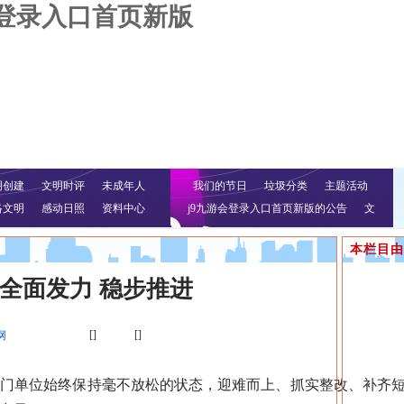
会登录入口首页新版
明创建
文明时评
未成年人
我们的节日
垃圾分类
主题活动
络文明
感动日照
资料中心
j9九游会登录入口首页新版的公告
文
明行动
本栏目由
全面发力 稳步推进
[]
[]
网
单位始终保持毫不放松的状态，迎难而上、抓实整改、补齐短