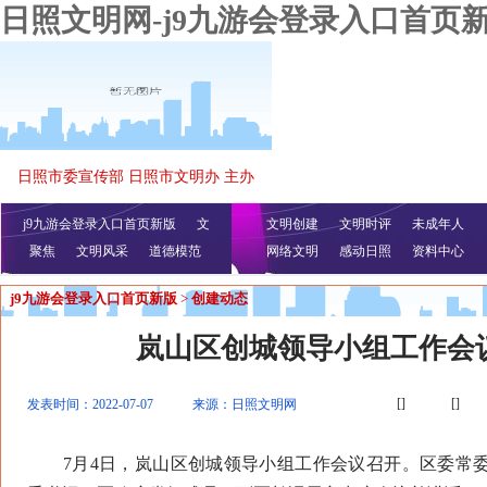
日照文明网-j9九游会登录入口首页
日照市委宣传部 日照市文明办 主办
j9九游会登录入口首页新版
文
文明创建
文明时评
未成年人
聚焦
文明风采
明播报
公益视频
道德模范
网络文明
感动日照
资料中心
j9九游会登录入口首页新版
>
创建动态
岚山区创城领导小组工作会
[]
[]
发表时间：2022-07-07
来源：日照文明网
7月4日，岚山区创城领导小组工作会议召开。区委常委