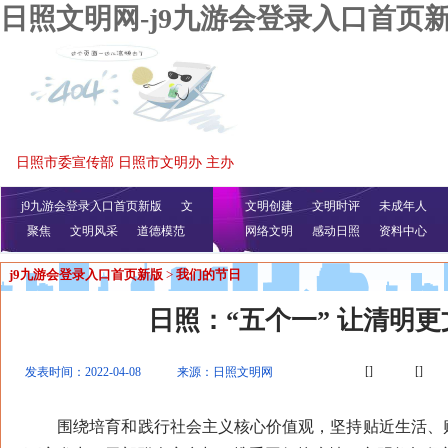
日照文明网-j9九游会登录入口首页
日照市委宣传部 日照市文明办 主办
j9九游会登录入口首页新版
文
文明创建
文明时评
未成年人
聚焦
文明风采
明播报
公益视频
道德模范
网络文明
感动日照
资料中心
j9九游会登录入口首页新版
>
我们的节日
日照：“五个一” 让清明更
[]
[]
发表时间：2022-04-08
来源：日照文明网
围绕培育和践行社会主义核心价值观，坚持贴近生活、贴