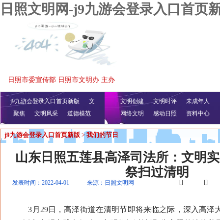
日照文明网-j9九游会登录入口首页
日照市委宣传部 日照市文明办 主办
j9九游会登录入口首页新版
文
文明创建
文明时评
未成年人
聚焦
文明风采
明播报
公益视频
道德模范
网络文明
感动日照
资料中心
j9九游会登录入口首页新版
>
我们的节日
山东日照五莲县高泽司法所：文明实
祭扫过清明
[]
[]
发表时间：2022-04-01
来源：日照文明网
3月29日，高泽街道在清明节即将来临之际，深入高泽