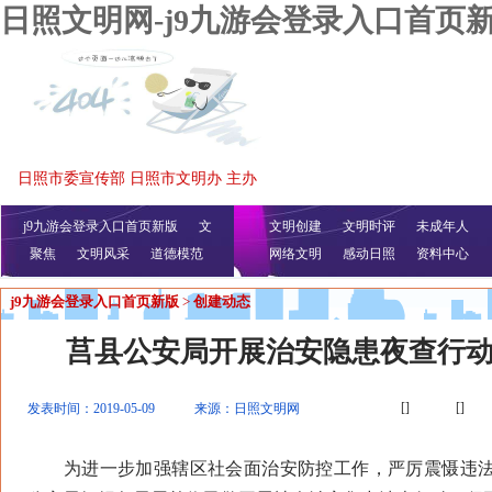
日照文明网-j9九游会登录入口首页
日照市委宣传部 日照市文明办 主办
j9九游会登录入口首页新版
文
文明创建
文明时评
未成年人
聚焦
文明风采
明播报
公益视频
道德模范
网络文明
感动日照
资料中心
j9九游会登录入口首页新版
>
创建动态
莒县公安局开展治安隐患夜查行
[]
[]
发表时间：2019-05-09
来源：日照文明网
为进一步加强辖区社会面治安防控工作，严厉震慑违法