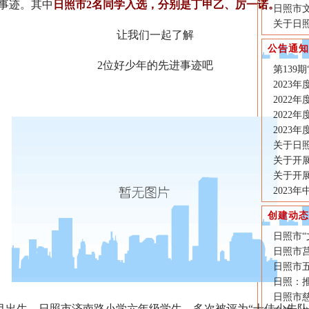
进事迹。其中
日照市2名同学入选，分别是丁甲乙、厉一诺。
日照市
关于日照
让我们一起了解
公告通知
2位好少年的先进事迹吧
第139
2023
2022
2022
2023
关于日照
关于开展
关于开展
2023
创建动态
日照市
日照市
日照市
日照：
日照市
出生，日照市济南路小学六年级学生，多次被评为“十佳少先队员