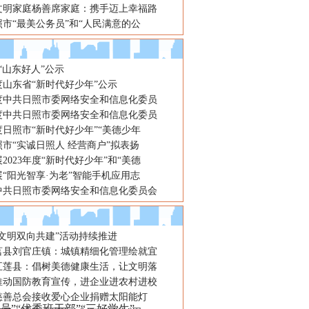
文明家庭杨善席家庭：携手迈上幸福路
市“最美公务员”和“人民满意的公
期“山东好人”公示
年度山东省“新时代好少年”公示
年度中共日照市委网络安全和信息化委员
年度中共日照市委网络安全和信息化委员
年度日照市“新时代好少年”“美德少年
市“实诚日照人 经营商户”拟表扬
2023年度“新时代好少年”和“美德
“阳光智享·为老”智能手机应用志
年中共日照市委网络安全和信息化委员会
“文明双向共建”活动持续推进
莒县刘官庄镇：城镇精细化管理绘就宜
五莲县：倡树美德健康生活，让文明落
推动国防教育宣传，进企业进农村进校
慈善总会接收爱心企业捐赠太阳能灯
”“优秀班干部”“三好学生”，