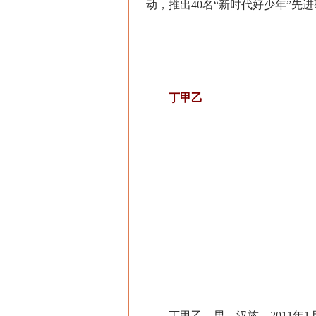
动，推出40名“新时代好少年”先
丁甲乙
丁甲乙，男，汉族，2011年1月