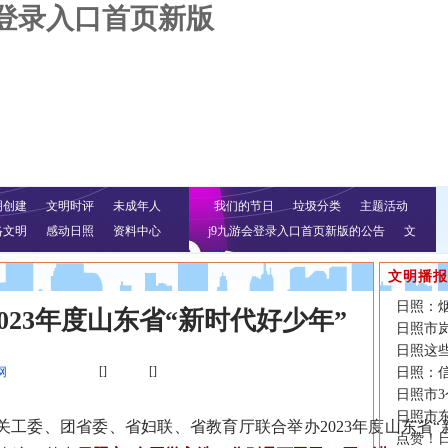
会登录入口首页新版
明创建
文明时评
未成年人
我们的节日
垃圾分类
主题活动
络文明
感动日照
资料中心
j9九游会登录入口首页新版的公告
文
明行动
文明播报
日照：
023年度山东省“新时代好少年”
日照市岚
日照这
[]
[]
网
日照：
日照市3
日照市
工委、团省委、省妇联、省教育厅联合举办2023年度山东省“
点赞！