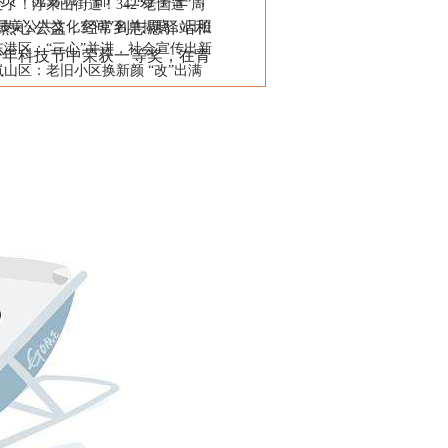
了！浮来山街道！342“老国道”周
。他热心公益，经常到志愿驿站和
省最美公共文化空间”名单揭晓，日照
东港区：“三心”并进，社会宣传出新
少年科技节中荣获一等奖，在青
山区：老旧小区换新颜 “改”出满