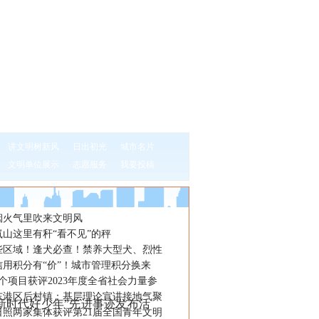
讲文明树新风
日出初光
城市名片
文明单位展示
志愿服务
我要投稿
烟火气里吹来文明风
山这里有秆“看不见”的秤
些区域！逢犬必查！禁养大型犬、烈性
信用积分有“价”！城市管理积分换来
个项目获评2023年度全省社会力量参
东港区后村镇：基层理论宣讲接地气聚
新时代好少年”先进事迹发布活
日照两家集体获评第21届全国青年文明