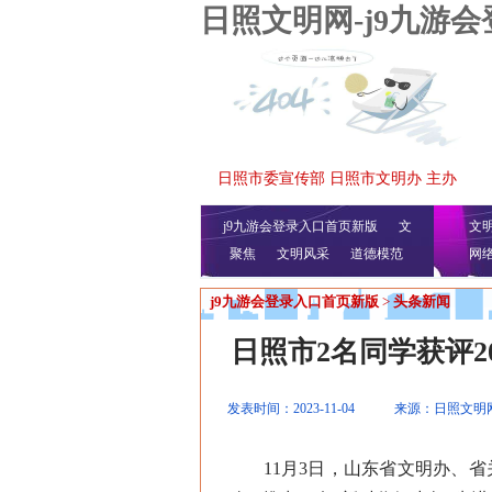
日照文明网-j9九游
日照市委宣传部 日照市文明办 主办
j9九游会登录入口首页新版
文
文
聚焦
文明风采
明播报
公益视频
道德模范
网
j9九游会登录入口首页新版
>
头条新闻
日照市2名同学获评2
发表时间：2023-11-04
来源：日照文明
11月3日，山东省文明办、省关