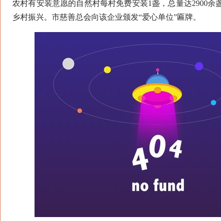
农村有安装意愿的自然村每村免费安装1盏，总量达2900余
乡村振兴。市慈善总会向该企业颁发“爱心单位”匾牌。