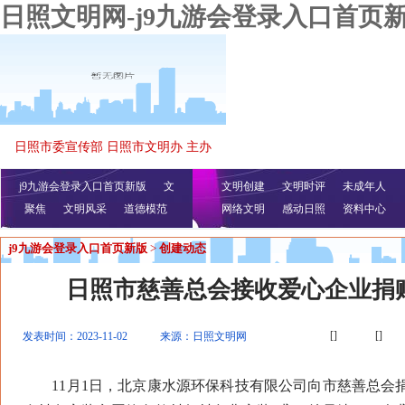
日照文明网-j9九游会登录入口首页
日照市委宣传部 日照市文明办 主办
j9九游会登录入口首页新版
文
文明创建
文明时评
未成年人
聚焦
文明风采
明播报
公益视频
道德模范
网络文明
感动日照
资料中心
j9九游会登录入口首页新版
>
创建动态
日照市慈善总会接收爱心企业捐
[]
[]
发表时间：2023-11-02
来源：日照文明网
11月1日，北京康水源环保科技有限公司向市慈善总会