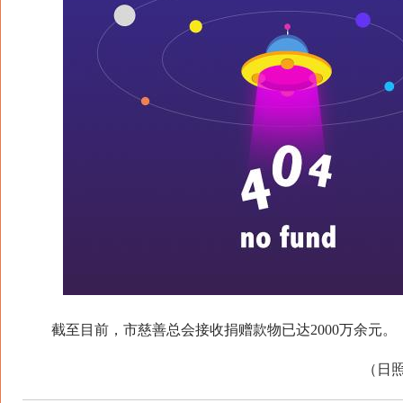
截至目前，市慈善总会接收捐赠款物已达2000万余元。
（日照报