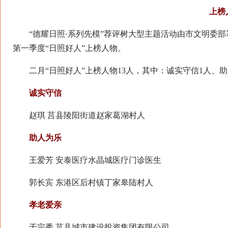
上榜
“德耀日照·系列先模”荐评树大型主题活动由市文明委部署
第一季度“日照好人”上榜人物。
二月“日照好人”上榜人物13人，其中：诚实守信1人、助
诚实守信
赵琪 莒县陵阳街道赵家葛湖村人
助人为乐
王爱芳 安泰医疗水晶城医疗门诊医生
郭长宾 东港区后村镇丁家皋陆村人
孝老爱亲
于宗秀 莒县城市建设投资集团有限公司