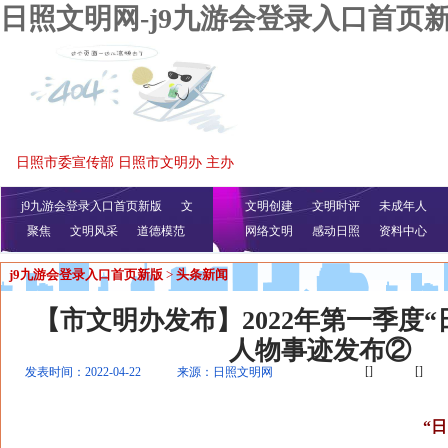
日照文明网-j9九游会登录入口首页
日照市委宣传部 日照市文明办 主办
j9九游会登录入口首页新版
文
文明创建
文明时评
未成年人
聚焦
文明风采
明播报
公益视频
道德模范
网络文明
感动日照
资料中心
j9九游会登录入口首页新版
>
头条新闻
【市文明办发布】2022年第一季度“
人物事迹发布②
[]
[]
发表时间：2022-04-22
来源：日照文明网
“