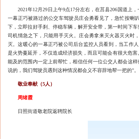
2021年12月29日上午9点17分左右，在莒县206国
一幕正巧被路过的公交车驾驶员庄会勇看见了，急忙按喇
下，立即拉好手刹、停稳车辆，解开安全带，第一时间下车
司机情急之下，只能用手灭火。庄会勇拿来灭火器灭火时
灭。这暖心的一幕正巧被公司后台监控人员看到，当工作人
是火势蔓延开，不仅造成经济损失，而且可能会有很大危害
能及的范围内一定上前帮忙，相信任何一位公交人都会这样
说的，我们驾驶员遇到这种情况都会义不容辞地帮一把的”。
敬业奉献（5人）
周绪霞
日照街道敬老院返聘院长