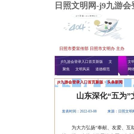
日照文明网-j9九游
日照市委宣传部 日照市文明办 主办
j9九游会登录入口首页新版
文
文
聚焦
文明风采
明播报
公益视频
道德模范
网
j9九游会登录入口首页新版
>
头条新闻
山东深化“五为
发表时间：2022-03-08
来源：日照文明
为大力弘扬“奉献、友爱、互助