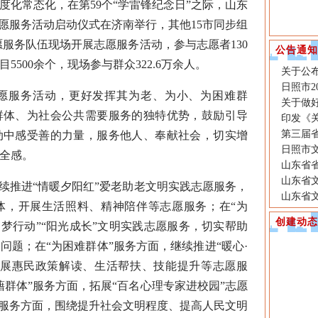
度化常态化，在第59个“学雷锋纪念日”之际，山东
志愿服务活动启动仪式在济南举行，其他15市同步组
愿服务队伍现场开展志愿服务活动，参与志愿者130
公告通知
500余个，现场参与群众322.6万余人。
关于公布
日照市2
服务活动，更好发挥其为老、为小、为困难群
关于做好
群体、为社会公共需要服务的独特优势，鼓励引导
印发《
第三届
动中感受善的力量，服务他人、奉献社会，切实增
日照市文
全感。
山东省
山东省
推进“情暖夕阳红”爱老助老文明实践志愿服务，
山东省
体，开展生活照料、精神陪伴等志愿服务；在“为
创建动态
圆梦行动”“阳光成长”文明实践志愿服务，切实帮助
问题；在“为困难群体”服务方面，继续推进“暖心·
开展惠民政策解读、生活帮扶、技能提升等志愿服
藉群体”服务方面，拓展“百名心理专家进校园”志愿
”服务方面，围绕提升社会文明程度、提高人民文明