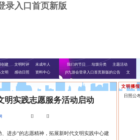
会登录入口首页新版
明创建
文明时评
未成年人
我们的节日
垃圾分类
主题活动
络文明
感动日照
资料中心
j9九游会登录入口首页新版的公告
文
明行动
文明播报
日照公
”文明实践志愿服务活动启动
[]
[]
网
、进步”的志愿精神，拓展新时代文明实践中心建