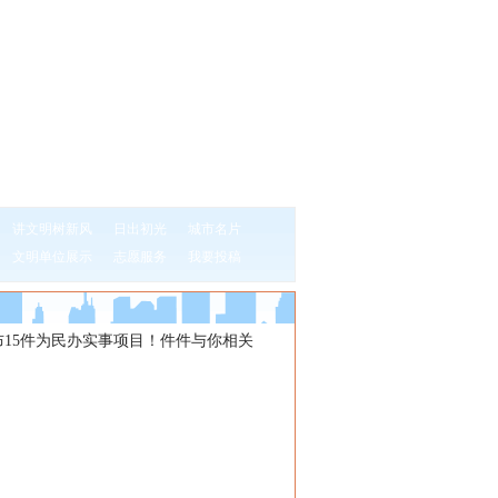
讲文明树新风
日出初光
城市名片
文明单位展示
志愿服务
我要投稿
布15件为民办实事项目！件件与你相关