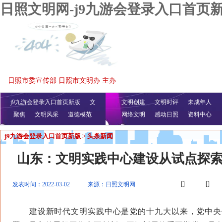
日照文明网-j9九游会登录入口首页
日照市委宣传部 日照市文明办 主办
j9九游会登录入口首页新版
文
文明创建
文明时评
未成年人
聚焦
文明风采
明播报
公益视频
道德模范
网络文明
感动日照
资料中心
j9九游会登录入口首页新版
>
头条新闻
山东：文明实践中心建设从试点探
[]
[]
发表时间：2022-03-02
来源：日照文明网
建设新时代文明实践中心是党的十九大以来，党中央