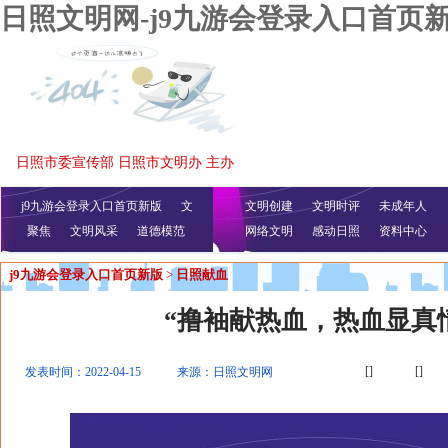
日照文明网-j9九游会登录入口首页
日照市委宣传部 日照市文明办 主办
j9九游会登录入口首页新版
文
文明创建
文明时评
未成年人
聚焦
文明风采
明播报
公益视频
道德模范
网络文明
感动日照
资料中心
j9九游会登录入口首页新版
>
日照献血
“撸袖献热血，热血显真
[]
[]
发表时间：2022-04-15
来源：日照文明网