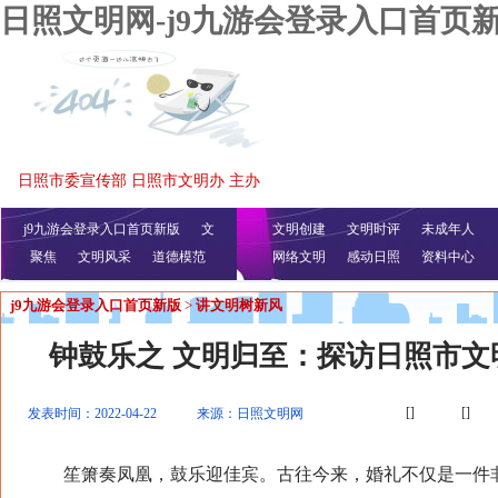
日照文明网-j9九游会登录入口首页
日照市委宣传部 日照市文明办 主办
j9九游会登录入口首页新版
文
文明创建
文明时评
未成年人
聚焦
文明风采
明播报
公益视频
道德模范
网络文明
感动日照
资料中心
j9九游会登录入口首页新版
>
讲文明树新风
钟鼓乐之 文明归至：探访日照市文
[]
[]
发表时间：2022-04-22
来源：日照文明网
笙箫奏凤凰，鼓乐迎佳宾。古往今来，婚礼不仅是一件非