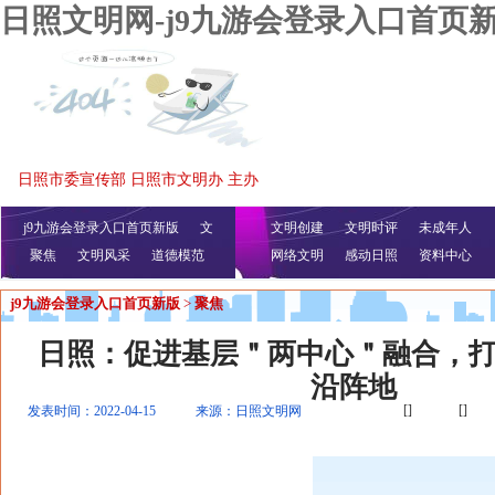
日照文明网-j9九游会登录入口首页
日照市委宣传部 日照市文明办 主办
j9九游会登录入口首页新版
文
文明创建
文明时评
未成年人
聚焦
文明风采
明播报
公益视频
道德模范
网络文明
感动日照
资料中心
j9九游会登录入口首页新版
>
聚焦
日照：促进基层＂两中心＂融合，
沿阵地
[]
[]
发表时间：2022-04-15
来源：日照文明网