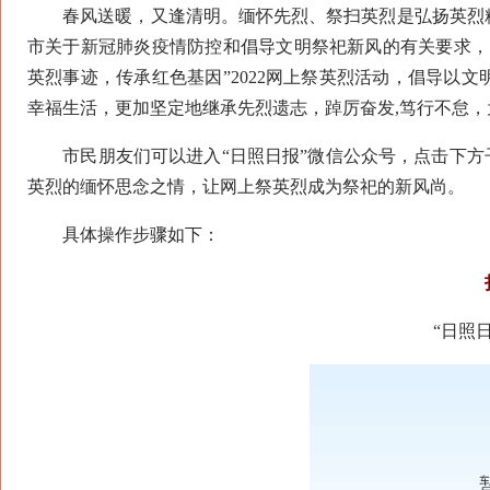
春风送暖，又逢清明。缅怀先烈、祭扫英烈是弘扬英烈精
市关于新冠肺炎疫情防控和倡导文明祭祀新风的有关要求，
英烈事迹，传承红色基因”2022网上祭英烈活动，倡导以
幸福生活，更加坚定地继承先烈遗志，踔厉奋发,笃行不怠
市民朋友们可以进入“日照日报”微信公众号，点击下方子
英烈的缅怀思念之情，让网上祭英烈成为祭祀的新风尚。
具体操作步骤如下：
“日照