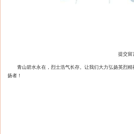
提交留
青山碧水永在，烈士浩气长存。让我们大力弘扬英烈精神
扬者！