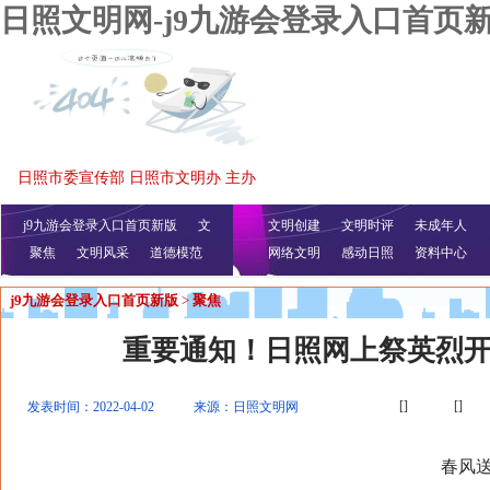
日照文明网-j9九游会登录入口首页
日照市委宣传部 日照市文明办 主办
j9九游会登录入口首页新版
文
文明创建
文明时评
未成年人
聚焦
文明风采
明播报
公益视频
道德模范
网络文明
感动日照
资料中心
j9九游会登录入口首页新版
>
聚焦
重要通知！日照网上祭英烈
[]
[]
发表时间：2022-04-02
来源：日照文明网
春风