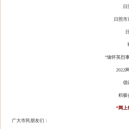
日
日照市
“缅怀英烈
202
倡
积极
“网上
广大市民朋友们：