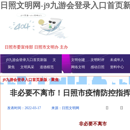
日照文明网-j9九游会登录入口首页
日照市委宣传部 日照市文明办 主办
j9九游会登录入口首页新版
文
文明创建
文明时评
未成年人
聚焦
文明风采
明播报
公益视频
道德模范
网络文明
感动日照
资料中心
j9九游会登录入口首页新版
>
聚焦
非必要不离市！日照市疫情防控指
[]
[]
发表时间：2022-03-17
来源：日照文明网
非必要不离市