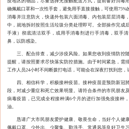
疫地区的物品，尽量选择无接触配送方式，提前备好消毒
确佩戴口罩和一次性手套，避免用手直接接触，可使用75%
消毒并注意防火，快递外包装六面消毒、内包装层层消毒
中，就地拆封按照生活垃圾分类处理即可。全部操作完成
手液）彻底清洁双手，或用手消毒剂进行手消毒，双手清
鼻，以防感染。
三、配合排查，减少涉疫风险。如果您收到疫情防控随
提醒，请按照要求尽快落实防控措施。由于时间紧急，需
工作人员24小时不间断拨打电话，可能会在深夜打扰到您，
四、相信科学，积极接种疫苗。接种疫苗是预防新冠肺
段，对减少重症和死亡效果明显。请符合条件的市民朋友
病毒疫苗，已完成全程接种满6个月的进行加强免疫接种
油。
恳请广大市民朋友爱护健康、敬畏生命，当好个人健康
佩戴口罩、少外出、少聚集、勤洗手、常通风等良好卫生