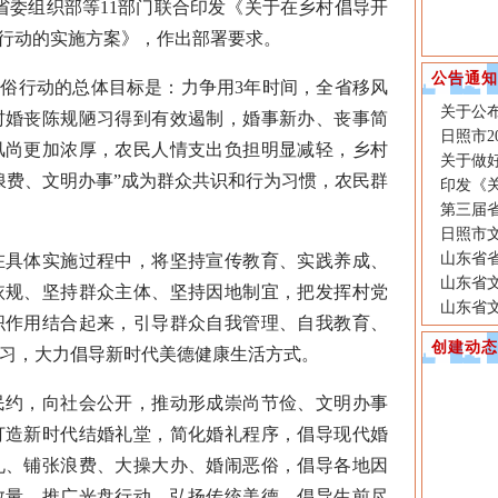
省委组织部等11部门联合印发《关于在乡村倡导开
俗行动的实施方案》，作出部署要求。
公告通知
俗行动的总体目标是：力争用3年时间，全省移风
关于公布
村婚丧陈规陋习得到有效遏制，婚事新办、丧事简
日照市2
风尚更加浓厚，农民人情支出负担明显减轻，乡村
关于做好
浪费、文明办事”成为群众共识和行为习惯，农民群
印发《
第三届
日照市文
山东省
具体实施过程中，将坚持宣传教育、实践养成、
山东省
依规、坚持群众主体、坚持因地制宜，把发挥村党
山东省
织作用结合起来，引导群众自我管理、自我教育、
创建动态
习，大力倡导新时代美德健康生活方式。
约，向社会公开，推动形成崇尚节俭、文明办事
打造新时代结婚礼堂，简化婚礼程序，倡导现代婚
礼、铺张浪费、大操大办、婚闹恶俗，倡导各地因
数量，推广光盘行动。弘扬传统美德，倡导生前尽