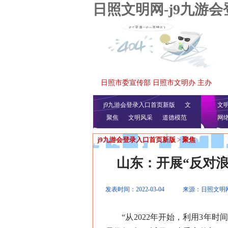
日照文明网-j9九游
日照市委宣传部 日照市文明办 主办
j9九游会登录入口首页新版
文
文
聚焦
文明风采
明播报
公益视频
道德模范
网
j9九游会登录入口首页新版
>
聚焦
山东：开展“反对
发表时间：2022-03-04
来源：日照文明
“从2022年开始，利用3年时