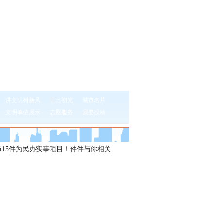
讲文明树新风
日出初光
城市名片
文明单位展示
志愿服务
我要投稿
布15件为民办实事项目！件件与你相关