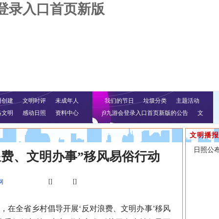
会登录入口首页新版
明创建
文明时评
未成年人
我们的节日
垃圾分类
主题活动
络文明
感动日照
资料中心
j9九游会登录入口首页新版的公告
文
明行动
文明播报
日照公
浪费、文明办事”移风易俗行动
[]
[]
网
间，在全省乡村倡导开展‘反对浪费、文明办事’移风