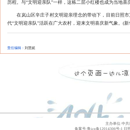
历程。与“文明迎亲队”一样，这栋二层小红楼也成为当地喜
在岚山区辛庄子村文明迎亲理念的带动下，目前日照市岚
代“文明迎亲队”活跃在广大农村，迎来文明喜庆新气象。(新
责任编辑：
刘慧妮
主办单位:中共
备案号:鲁icp备12014306号