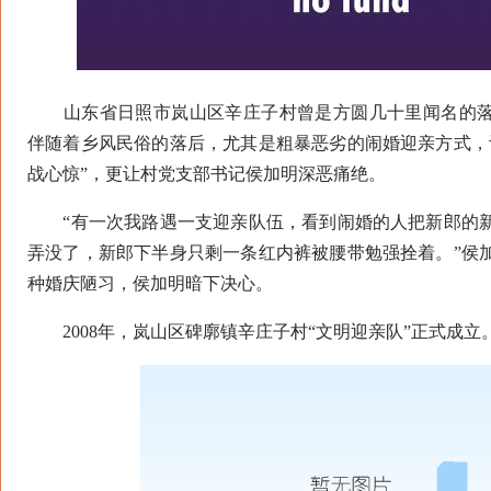
山东省日照市岚山区辛庄子村曾是方圆几十里闻名的落
伴随着乡风民俗的落后，尤其是粗暴恶劣的闹婚迎亲方式，
战心惊”，更让村党支部书记侯加明深恶痛绝。
“有一次我路遇一支迎亲队伍，看到闹婚的人把新郎的新
弄没了，新郎下半身只剩一条红内裤被腰带勉强拴着。”侯
种婚庆陋习，侯加明暗下决心。
2008年，岚山区碑廓镇辛庄子村“文明迎亲队”正式成立