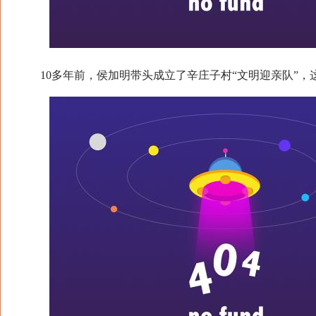
10多年前，侯加明带头成立了辛庄子村“文明迎亲队”，