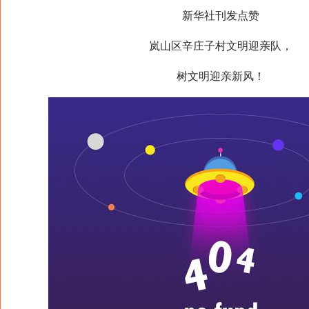
新华社刊发点赞
岚山区辛庄子村文明迎亲队，
树文明迎亲新风！