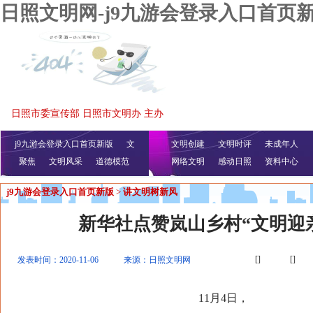
日照文明网-j9九游会登录入口首页
日照市委宣传部 日照市文明办 主办
j9九游会登录入口首页新版
文
文明创建
文明时评
未成年人
聚焦
文明风采
明播报
公益视频
道德模范
网络文明
感动日照
资料中心
j9九游会登录入口首页新版
>
讲文明树新风
新华社点赞岚山乡村“文明迎
[]
[]
发表时间：2020-11-06
来源：日照文明网
11月4日，