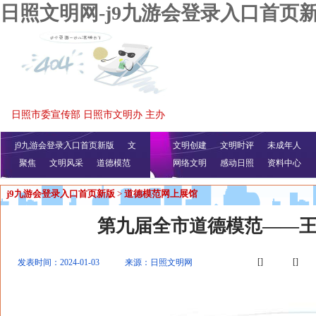
日照文明网-j9九游会登录入口首页
日照市委宣传部 日照市文明办 主办
j9九游会登录入口首页新版
文
文明创建
文明时评
未成年人
聚焦
文明风采
明播报
公益视频
道德模范
网络文明
感动日照
资料中心
j9九游会登录入口首页新版
>
道德模范网上展馆
第九届全市道德模范——
[]
[]
发表时间：2024-01-03
来源：日照文明网