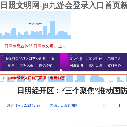
日照文明网-j9九游会登录入口首页
日照市委宣传部 日照市文明办 主办
j9九游会登录入口首页新版
文
文明创建
文明时评
未成年人
聚焦
文明风采
明播报
公益视频
道德模范
网络文明
感动日照
资料中心
j9九游会登录入口首页新版
>
创建动态
日照经开区：“三个聚焦”推动国
[]
[]
发表时间：2023-12-25
来源：日照文明网