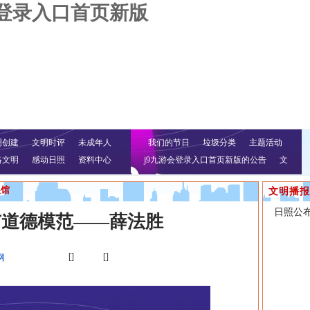
会登录入口首页新版
明创建
文明时评
未成年人
我们的节日
垃圾分类
主题活动
络文明
感动日照
资料中心
j9九游会登录入口首页新版的公告
文
明行动
展馆
文明播报
日照公
市道德模范——薛法胜
[]
[]
网