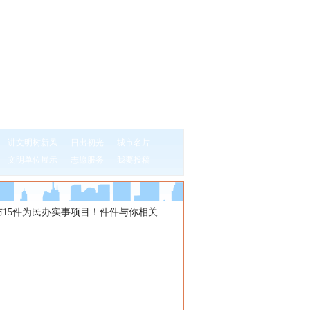
讲文明树新风
日出初光
城市名片
文明单位展示
志愿服务
我要投稿
布15件为民办实事项目！件件与你相关