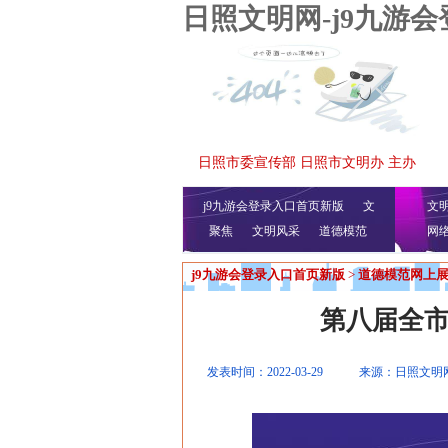
日照文明网-j9九游
日照市委宣传部 日照市文明办 主办
j9九游会登录入口首页新版
文
文
聚焦
文明风采
明播报
公益视频
道德模范
网
j9九游会登录入口首页新版
>
道德模范网上
第八届全
发表时间：2022-03-29
来源：日照文明