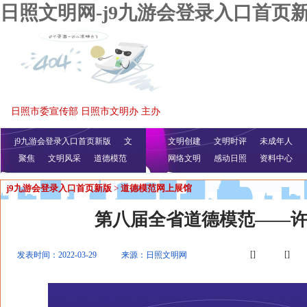
日照文明网-j9九游会登录入口首页
日照市委宣传部 日照市文明办 主办
j9九游会登录入口首页新版
文
文明创建
文明时评
未成年人
聚焦
文明风采
明播报
公益视频
道德模范
网络文明
感动日照
资料中心
j9九游会登录入口首页新版
>
道德模范网上展馆
第八届全省道德模范——
[]
[]
发表时间：2022-03-29
来源：日照文明网