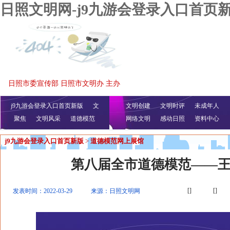
日照文明网-j9九游会登录入口首页
日照市委宣传部 日照市文明办 主办
j9九游会登录入口首页新版
文
文明创建
文明时评
未成年人
聚焦
文明风采
明播报
公益视频
道德模范
网络文明
感动日照
资料中心
j9九游会登录入口首页新版
>
道德模范网上展馆
第八届全市道德模范——
[]
[]
发表时间：2022-03-29
来源：日照文明网