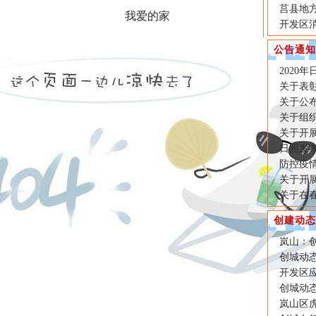
莒县地
我爱的家
开发区
公告通知
2020
关于表彰
关于公
关于组
关于开
日照发
防控疫
关于开
关于在
创建动态
岚山：
创城动态
开发区
创城动态
岚山区