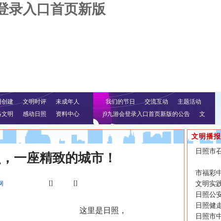
会登录入口首页新版
明创建
文明时评
未成年人
我们的节日
交流互动
主题活动
络文明
感动日照
资料中心
j9九游会登录入口首页新版的公告
文
明行动
文明播报
日照市召
照，一座精致的城市！
市福彩
[]
[]
网
文明实践
日照公
日照健
这里是日照，
日照市