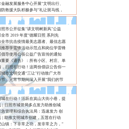
方金融发展服务中心开展“文明出行、
消防救援大队积极参与“礼让斑马线，
年日照市公开征集“讲文明树新风”公益
全市 2019 年度“德耀日照 系列先
布全市抗击疫情最美志愿者、最佳志愿
织推荐学雷锋活动示范点和岗位学雷锋
展倡导使用公筷公益广告宣传的通知
布重要《通告》：所有小区、村庄、单
情，日照在行动！这两份倡议公告你一
展城市文明交通“三让”行动致广大市
春节、元宵节期间深入开展“我们的节
创城在行动！活跃在岚山大街小巷，提
 | 日照市城管局多点发力助推创城
应急管理和综合执法局：迅速发力 创
 | 助推文明城市创建，五莲在行动
虎山镇：下非常之功，发非常之力，“