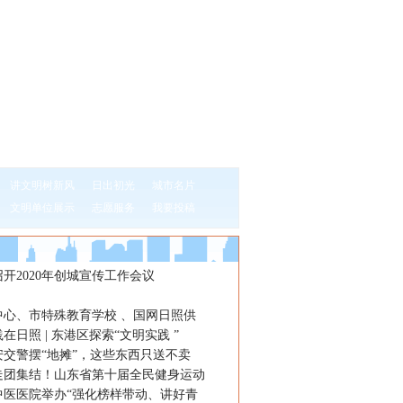
讲文明树新风
日出初光
城市名片
文明单位展示
志愿服务
我要投稿
开2020年创城宣传工作会议
中心、市特殊教育学校 、国网日照供
在日照 | 东港区探索“文明实践 ”
安交警摆“地摊”，这些东西只送不卖
走团集结！山东省第十届全民健身运动
中医医院举办“强化榜样带动、讲好青