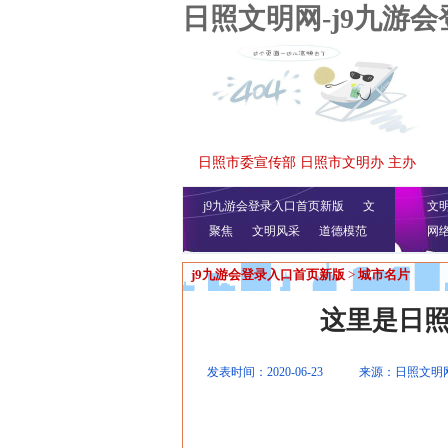
日照文明网-j9九游
日照市委宣传部 日照市文明办 主办
j9九游会登录入口首页新版
文
文
聚焦
文明风采
明播报
公益视频
道德模范
网
j9九游会登录入口首页新版
>
城市名片
这里是日
发表时间：2020-06-23
来源：日照文明