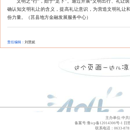
文明之“行”，始于“足下”。通过开展“文明出行、礼让斑
确认知文明礼让的含义，提高礼让意识，为营造文明礼让
份力量。（莒县地方金融发展服务中心）
责任编辑：
刘慧妮
主办单位:中共
备案号:鲁icp备12014306号
联系电话：0633-8781