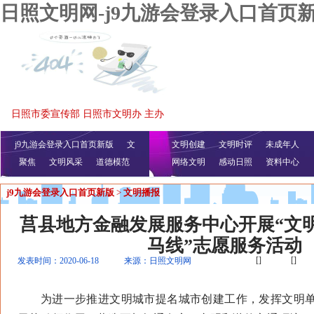
日照文明网-j9九游会登录入口首页
日照市委宣传部 日照市文明办 主办
j9九游会登录入口首页新版
文
文明创建
文明时评
未成年人
聚焦
文明风采
明播报
公益视频
道德模范
网络文明
感动日照
资料中心
j9九游会登录入口首页新版
>
文明播报
莒县地方金融发展服务中心开展“文
马线”志愿服务活动
[]
[]
发表时间：2020-06-18
来源：日照文明网
为进一步推进文明城市提名城市创建工作，发挥文明单