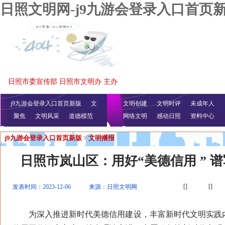
日照文明网-j9九游会登录入口首页
日照市委宣传部 日照市文明办 主办
j9九游会登录入口首页新版
文
文明创建
文明时评
未成年人
聚焦
文明风采
明播报
公益视频
道德模范
网络文明
感动日照
资料中心
j9九游会登录入口首页新版
>
文明播报
日照市岚山区：用好“美德信用 ” 
[]
[]
发表时间：2023-12-06
来源：日照文明网
为深入推进新时代美德信用建设，丰富新时代文明实践内涵