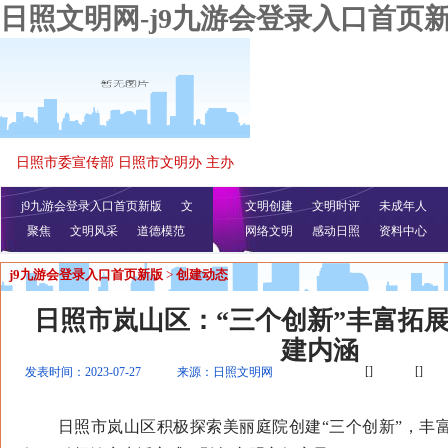
日照文明网-j9九游会登录入口首页
日照市委宣传部 日照市文明办 主办
j9九游会登录入口首页新版
文
文明创建
文明时评
未成年人
聚焦
文明风采
明播报
公益视频
道德模范
网络文明
感动日照
资料中心
j9九游会登录入口首页新版
>
创建动态
日照市岚山区：“三个创新”丰富拓展
建内涵
[]
[]
发表时间：2023-07-27
来源：日照文明网
日照市岚山区积极探索美丽庭院创建“三个创新”，丰富