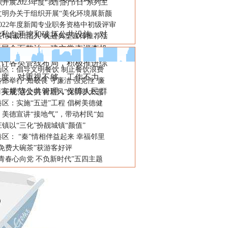
开展2023年度“我们的节日”系列主
文明办关于组织开展“美化环境展新颜
022年度新闻专业职务资格中初级评审
私自开挖和破坏公共设施，对
展“实诚日照人”先进典型宣传推荐活
开展全面整治，建立常态巡查机
设计各类管线布局，积极推进综
山区：倡导文明餐饮 制止餐饮浪费
力度。对重视不够、工作不力、
部举行“知敬畏 守廉洁 强党性”廉
切实规范公共管理，保障人民群
开展“讲文明 树新风”文明养犬志
区：实施“五进”工程 倡树美德健
美德宣讲“接地气”，带动村民“如
镇以“三化”扮靓城镇“颜值”
区： “秦”情相伴益起来 幸福邻里
免费大碗茶”获游客好评
青春心向党 不负新时代”五四主题