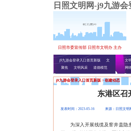
日照文明网-j9九游
日照市委宣传部 日照市文明办 主办
j9九游会登录入口首页新版
文
文
聚焦
文明风采
明播报
公益视频
道德模范
网
j9九游会登录入口首页新版
>
创建动态
东港区召
发表时间：2023-05-16
来源：日照文明
为深入开展线缆及窨井盖隐患排