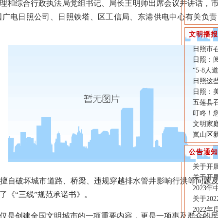
管理和综合行政执法局党组书记、局长王明帅出席会议并讲话，
国广电日照公司、日照铁塔、区工信局、东港供电中心有关负责
文明播报
日照市
日照：
“5·8
日照这
日照：
五莲县
叮咚！
文明家庭
岚山区
公告通知
关于开展
关于开展
自破坏城市道路、桥梁、违规穿越排水管井影响行洪等问题及
2023
了《“三线”规范承诺书》。
关于20
2022
仅是创建全国文明城市的一项重要内容，更是一项惠及群众的民