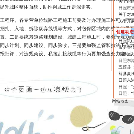
关于组织
提升城区整体面貌，助推创城工作走深走实。
日照市
关于对2
程序。各专营单位线路工程施工前要及时办理施工许可，严禁
关于开
过捆扎、入地、拆除废弃线缆等方式，对包保区域内的线缆问题
创建动态
处置。二是要统筹道路规划建设。城建工程施工时，要合理规划
日照岚
到同步计划、同步建设、同步验收。三是要加强监管和执法工作
市委宣传
通报批评，对违规架设、私拉乱接线缆等行为要加强查处力度，
东港区：
日照东港
五莲县：
莒县夏庄
日照东港
日照：“
日照：“
网站地图