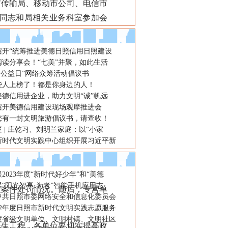
市传输局、移动市公司、电信市
同志和局相关业务科室参加会
召开“统筹推进美德日照信用日照建设
阅读分享会！“七美”并聚，如此生活
人道公益日”网络众筹活动倡议书
些人上榜了！都是你身边的人！
美德信用进企业，助力文明“诚”帆远
召开美德信用建设现场观摩推进会
您有一封文明旅游倡议书，请查收！
 | 庄乾习、刘明兰家庭：以“小家
新时代文明实践中心组织开展习近平新
2023年度“新时代好少年”和“美德
“阳光智享·为老”智能手机应用志
案件处罚情况。随后，专营单
年中共日照市委网络安全和信息化委员会
22年度日照市新时代文明实践志愿服务
年度省级文明单位、文明村镇、文明社区
生工程，各单位要切实提高政