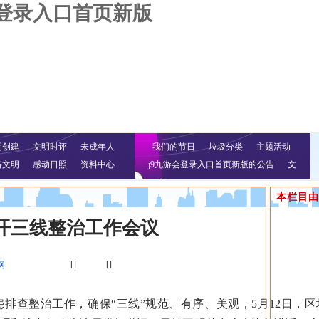
会登录入口首页新版
明创建
文明时评
未成年人
我们的节日
垃圾分类
主题活动
络文明
感动日照
资料中心
j9九游会登录入口首页新版的公告
文
明行动
本栏目由
开三线整治工作会议
[]
[]
网
查整治工作，确保“三线”规范、有序、美观，5月12日，区