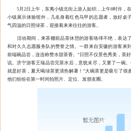
5月2日上午，东夷小镇北街上游人如织，上午8时许，在
小镇展示体验馆外，几名身着红色马甲的志愿者，放好桌
气四溢的日照绿茶，迎接着来来往往的游客。
活动期间，来茶棚前品茶休憩的游客络绎不绝，表达了
和对久久志愿服务队的赞誉之情。一群来自安徽的游客来
前端碗品尝，连连称赞水甜茶香。“日照不仅景色秀美，茶好
说。济宁游客王瑞品尝完茶水后，意犹未尽，又要了一碗。
就是好茶，夏天喝绿茶更清热解暑！”大碗茶更是吸引了很
他们纷纷在第一时间拍照片、定位、发朋友圈。