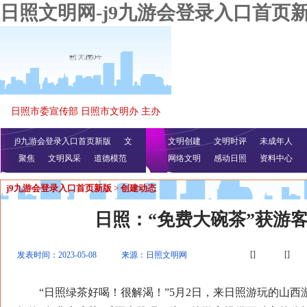
日照文明网-j9九游会登录入口首页
日照市委宣传部 日照市文明办 主办
j9九游会登录入口首页新版
文
文明创建
文明时评
未成年人
聚焦
文明风采
明播报
公益视频
道德模范
网络文明
感动日照
资料中心
j9九游会登录入口首页新版
>
创建动态
日照：“免费大碗茶”获游
[]
[]
发表时间：2023-05-08
来源：日照文明网
“日照绿茶好喝！很解渴！”5月2日，来日照游玩的山西