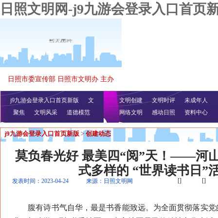
日照文明网-j9九游会登录入口首页
日照市委宣传部 日照市文明办 主办
j9九游会登录入口首页新版
文
文明创建
文明时评
未成年人
聚焦
文明风采
明播报
公益视频
道德模范
网络文明
感动日照
资料中心
j9九游会登录入口首页新版
>
创建动态
莫负春光好 最美四“阅”天！——河
式多样的 “世界读书日”
[]
[]
发表时间：2023-04-24
来源：日照文明网
腹有诗书气自华，最是书香能致远。为全面贯彻落实党的