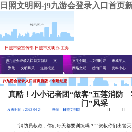
日照文明网-j9九游会登录入口首页
日照市委宣传部 日照市文明办 主办
j9九游会登录入口首页新版
文
文明创建
文明时评
未成年人
聚焦
文明风采
明播报
公益视频
道德模范
网络文明
感动日照
资料中心
j9九游会登录入口首页新版
>
创建动态
真酷！小小记者团“做客”五莲消防 
门”风采
[]
[]
发表时间：2023-04-24
来源：日照文明网
“消防员叔叔，你们每天都要训练吗？”“叔叔你们出警灭火