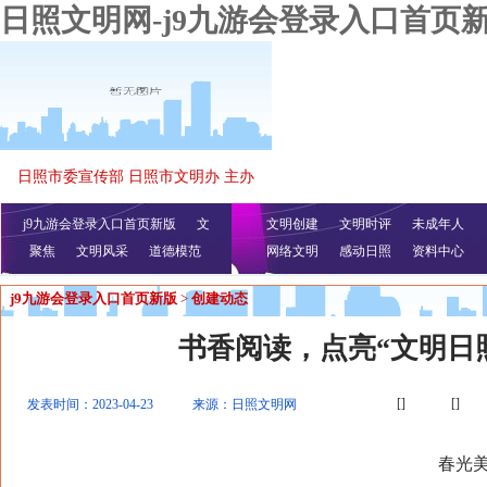
日照文明网-j9九游会登录入口首页
日照市委宣传部 日照市文明办 主办
j9九游会登录入口首页新版
文
文明创建
文明时评
未成年人
聚焦
文明风采
明播报
公益视频
道德模范
网络文明
感动日照
资料中心
j9九游会登录入口首页新版
>
创建动态
书香阅读，点亮“文明日
[]
[]
发表时间：2023-04-23
来源：日照文明网
春光美如