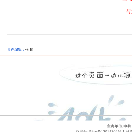
与文
责任编辑：
张 超
主办单位:中共
备案号:鲁icp备12014306号