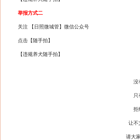
举报方式二
关注 【日照微城管】微信公众号
点击【随手拍】
【违规养犬随手拍】
没有
只有
拒绝
让不文
请大家自