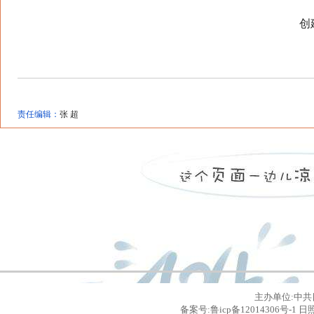
创建
责任编辑：
张 超
主办单位:中共
备案号:鲁icp备12014306号