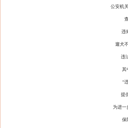
公安机关和
查处
违规饲
遛犬不牵
违法违
其中
“违
提供有
为进一步
保障