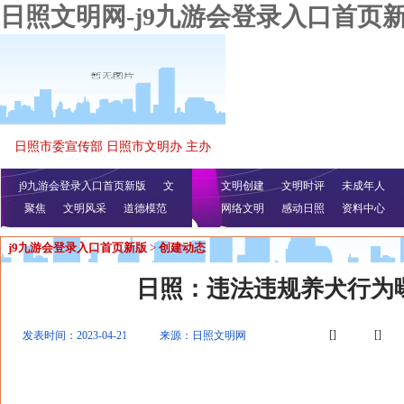
日照文明网-j9九游会登录入口首页
日照市委宣传部 日照市文明办 主办
j9九游会登录入口首页新版
文
文明创建
文明时评
未成年人
聚焦
文明风采
明播报
公益视频
道德模范
网络文明
感动日照
资料中心
j9九游会登录入口首页新版
>
创建动态
日照：违法违规养犬行为
[]
[]
发表时间：2023-04-21
来源：日照文明网
2