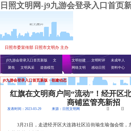
日照文明网-j9九游会登录入口首页
日照市委宣传部 日照市文明办 主办
j9九游会登录入口首页新版
文
文明创建
文明时评
未成年人
聚焦
文明风采
明播报
公益视频
道德模范
网络文明
感动日照
资料中心
j9九游会登录入口首页新版
>
创建动态
红旗在文明商户间“流动”！经开区
商铺监管亮新招
[]
[]
发表时间：2023-03-29
来源：日照文明网
3月21日，走进经开区大连路社区沿街瑜生瑜伽会馆，东