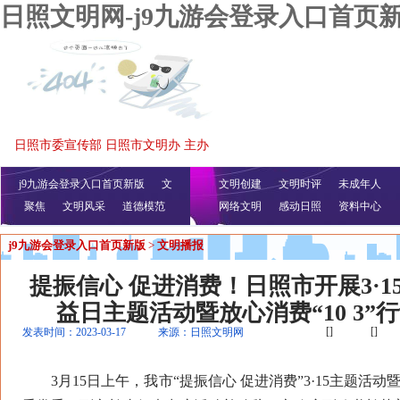
日照文明网-j9九游会登录入口首页
日照市委宣传部 日照市文明办 主办
j9九游会登录入口首页新版
文
文明创建
文明时评
未成年人
聚焦
文明风采
明播报
公益视频
道德模范
网络文明
感动日照
资料中心
j9九游会登录入口首页新版
>
文明播报
提振信心 促进消费！日照市开展3·1
益日主题活动暨放心消费“10 3”
[]
[]
发表时间：2023-03-17
来源：日照文明网
3月15日上午，我市“提振信心 促进消费”3·15主题活动