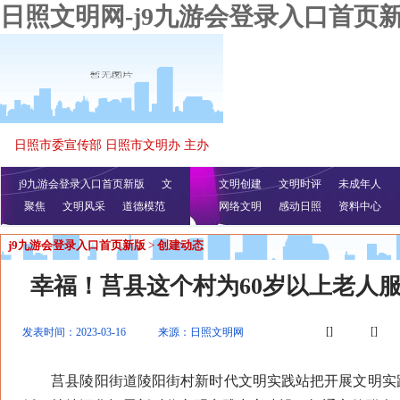
日照文明网-j9九游会登录入口首页
日照市委宣传部 日照市文明办 主办
j9九游会登录入口首页新版
文
文明创建
文明时评
未成年人
聚焦
文明风采
明播报
公益视频
道德模范
网络文明
感动日照
资料中心
j9九游会登录入口首页新版
>
创建动态
幸福！莒县这个村为60岁以上老人服
[]
[]
发表时间：2023-03-16
来源：日照文明网
莒县陵阳街道陵阳街村新时代文明实践站把开展文明实践