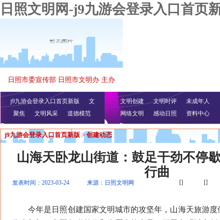
日照文明网-j9九游会登录入口首页
日照市委宣传部 日照市文明办 主办
j9九游会登录入口首页新版
文
文明创建
文明时评
未成年人
聚焦
文明风采
明播报
公益视频
道德模范
网络文明
感动日照
资料中心
j9九游会登录入口首页新版
>
创建动态
山海天卧龙山街道：鼓足干劲不停
行曲
[]
[]
发表时间：2023-03-24
来源：日照文明网
今年是日照创建国家文明城市的攻坚年，山海天旅游度假