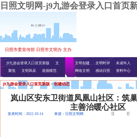
日照文明网-j9九游会登录入口首页
日照市委宣传部 日照市文明办 主办
j9九游会登录入口首页新版
文
文明创建
文明时评
未成年人
聚焦
文明风采
明播报
公益视频
道德模范
网络文明
感动日照
资料中心
j9九游会登录入口首页新版
>
创建动态
岚山区安东卫街道凤凰山社区：筑
主善治暖心社区
[]
[]
发表时间：2022-10-14
来源：日照文明网