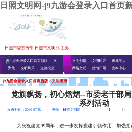
日照文明网-j9九游会登录入口首页
日照市委宣传部 日照市文明办 主办
j9九游会登录入口首页新版
文
文明创建
文明时评
未成年人
聚焦
文明风采
明播报
公益视频
道德模范
网络文明
感动日照
资料中心
j9九游会登录入口首页新版
>
文明播报
党旗飘扬，初心熠熠--市委老干部局
系列活动
[]
[]
发表时间：2020-07-02
来源：日照文明网
为庆祝建党99周年，进一步发挥党建引领作用，加强党