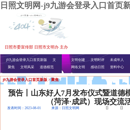
日照文明网-j9九游会登录入口首页
日照市委宣传部 日照市文明办 主办
j9九游会登录入口首页新版
文
文明创建
文明时评
未成年人
聚焦
文明风采
明播报
公益视频
道德模范
网络文明
感动日照
资料中心
j9九游会登录入口首页新版
>
聚焦
预告丨山东好人7月发布仪式暨道德
（菏泽·成武）现场交流
[]
[]
发表时间：2023-08-01
来源：日照文明网