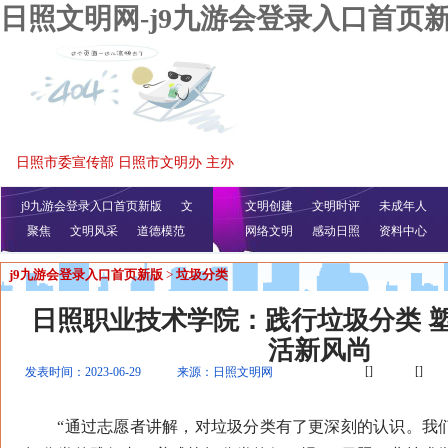
日照文明网-j9九游会登录入口首页
日照市委宣传部 日照市文明办 主办
j9九游会登录入口首页新版
文
文明创建
文明时评
未成年人
聚焦
文明风采
明播报
公益视频
道德模范
网络文明
感动日照
资料中心
j9九游会登录入口首页新版
>
垃圾分类
日照职业技术学院：践行垃圾分类 
活新风尚
[]
[]
发表时间：2023-06-29
来源：日照文明网
“通过志愿者讲解，对垃圾分类有了更深刻的认识。我们