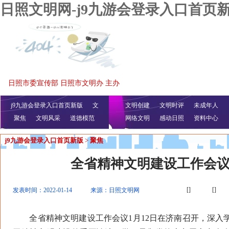
日照文明网-j9九游会登录入口首页
日照市委宣传部 日照市文明办 主办
j9九游会登录入口首页新版
文
文明创建
文明时评
未成年人
聚焦
文明风采
明播报
公益视频
道德模范
网络文明
感动日照
资料中心
j9九游会登录入口首页新版
>
聚焦
全省精神文明建设工作会
[]
[]
发表时间：2022-01-14
来源：日照文明网
全省精神文明建设工作会议1月12日在济南召开，深入